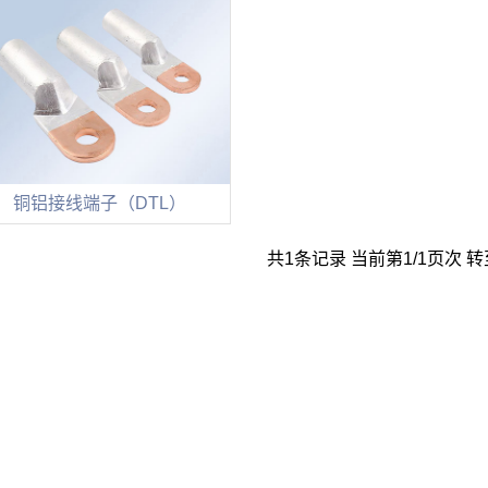
铜铝接线端子（DTL）
共
1
条记录 当前第
1
/1页次 