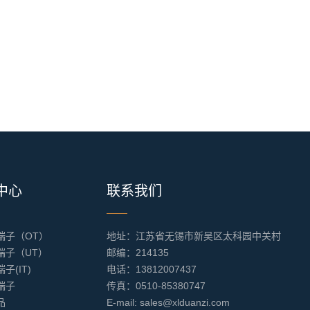
中心
联系我们
端子（OT）
地址：江苏省无锡市新吴区太科园中关村
端子（UT）
邮编：214135
子(IT)
电话：13812007437
端子
传真：0510-85380747
品
E-mail: sales@xlduanzi.com